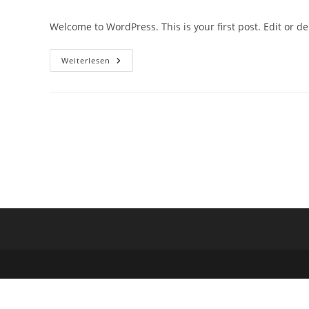
Autor:
veröffentlicht:
Kategorie:
Welcome to WordPress. This is your first post. Edit or dele
Hello
Weiterlesen
World!