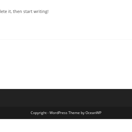
Kommentare:
te it, then start writing!
Copyright - WordPress Theme by OceanWP